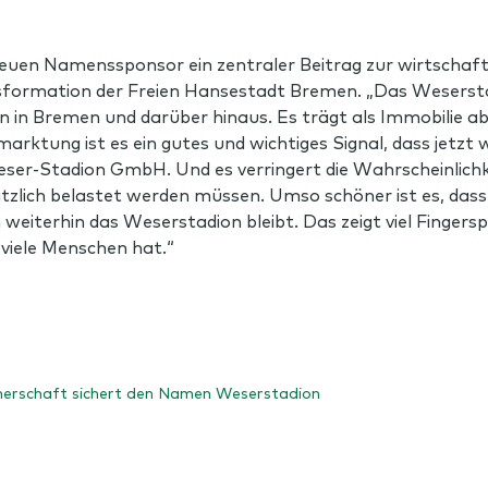
euen Namenssponsor ein zentraler Beitrag zur wirtschaftli
sformation der Freien Hansestadt Bremen. „Das Weserstad
en in Bremen und darüber hinaus. Es trägt als Immobilie 
tung ist es ein gutes und wichtiges Signal, dass jetzt w
eser-Stadion GmbH. Und es verringert die Wahrscheinlichke
ätzlich belastet werden müssen. Umso schöner ist es, da
eiterhin das Weserstadion bleibt. Das zeigt viel Fingers
 viele Menschen hat.“
tnerschaft sichert den Namen Weserstadion