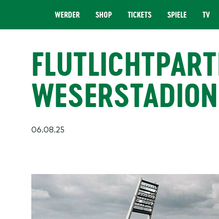
WERDER
SHOP
TICKETS
SPIELE
TV
MENÜ
FLUTLICHTPAR
WESERSTADION
06.08.25