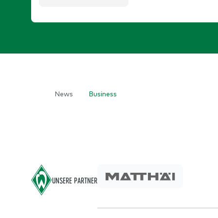
News
Business
Home
Footer
UNSERE PARTNER