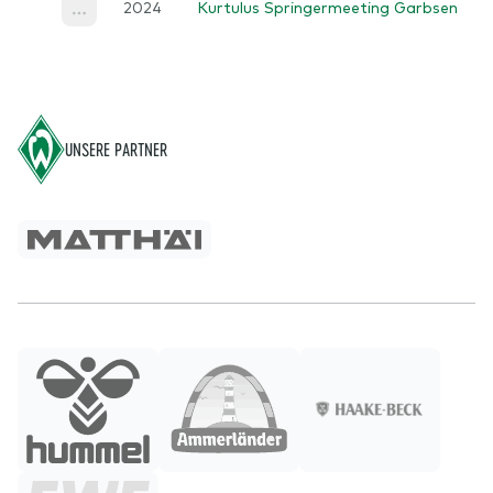
2024
Kurtulus Springermeeting Garbsen
More
Footer
UNSERE PARTNER