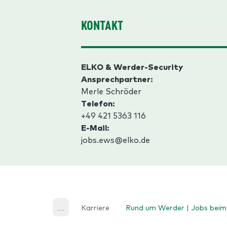
KONTAKT
ELKO & Werder-Security
Ansprechpartner:
Merle Schröder
Telefon:
+49
421 5363 116
E-Mail:
jobs.ews@elko.de
Karriere
Rund um Werder | Jobs bei
Home
More