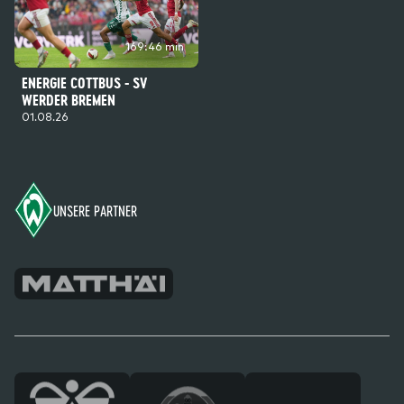
169:46 min
ENERGIE COTTBUS - SV
WERDER BREMEN
01.08.26
Footer
UNSERE PARTNER