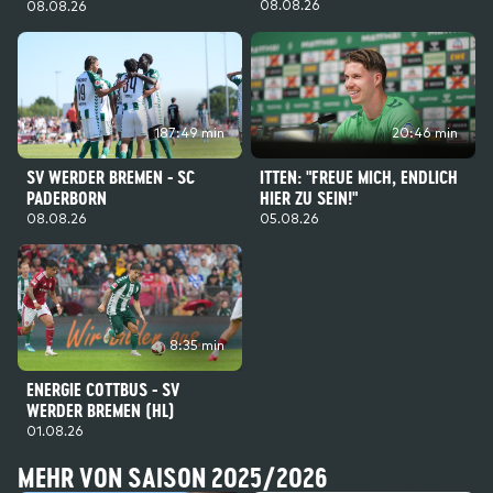
08.08.26
08.08.26
187:49 min
20:46 min
SV WERDER BREMEN - SC
ITTEN: "FREUE MICH, ENDLICH
PADERBORN
HIER ZU SEIN!"
08.08.26
05.08.26
8:35 min
ENERGIE COTTBUS - SV
WERDER BREMEN (HL)
01.08.26
MEHR VON SAISON 2025/2026