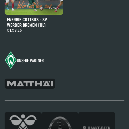
8:35 min
ENERGIE COTTBUS - SV
WERDER BREMEN (HL)
01.08.26
Footer
UNSERE PARTNER