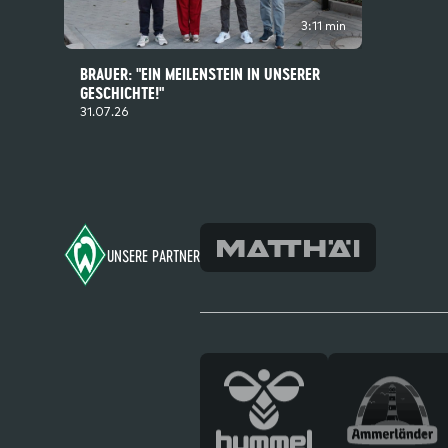
3:11 min
BRAUER: "EIN MEILENSTEIN IN UNSERER
GESCHICHTE!"
31.07.26
Footer
UNSERE PARTNER