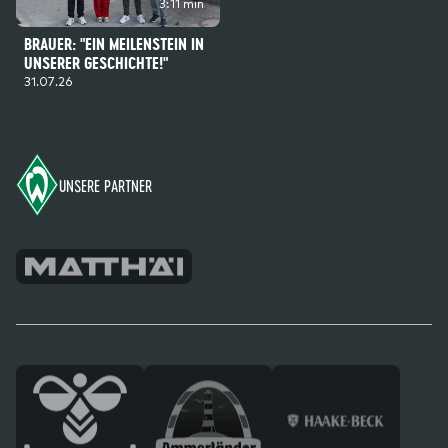
3:11 min
BRAUER: "EIN MEILENSTEIN IN
UNSERER GESCHICHTE!"
31.07.26
Footer
UNSERE PARTNER