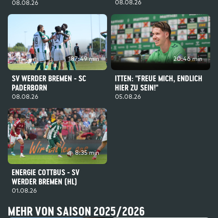
08.08.26
08.08.26
187:49 min
20:46 min
SV WERDER BREMEN - SC
ITTEN: "FREUE MICH, ENDLICH
PADERBORN
HIER ZU SEIN!"
08.08.26
05.08.26
8:35 min
ENERGIE COTTBUS - SV
WERDER BREMEN (HL)
01.08.26
MEHR VON SAISON 2025/2026