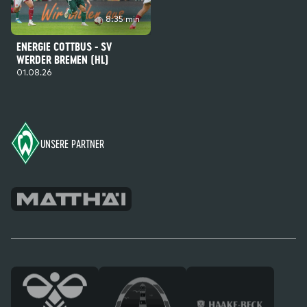
8:35 min
ENERGIE COTTBUS - SV
WERDER BREMEN (HL)
01.08.26
Footer
UNSERE PARTNER