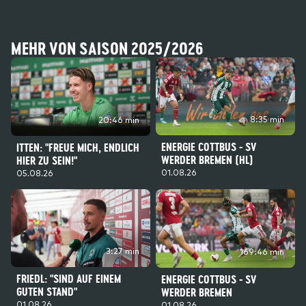
MEHR VON SAISON 2025/2026
8:35 min
20:46 min
ENERGIE COTTBUS - SV
ITTEN: "FREUE MICH, ENDLICH
WERDER BREMEN (HL)
HIER ZU SEIN!"
01.08.26
05.08.26
3:27 min
169:46 min
FRIEDL: "SIND AUF EINEM
ENERGIE COTTBUS - SV
GUTEN STAND"
WERDER BREMEN
01.08.26
01.08.26