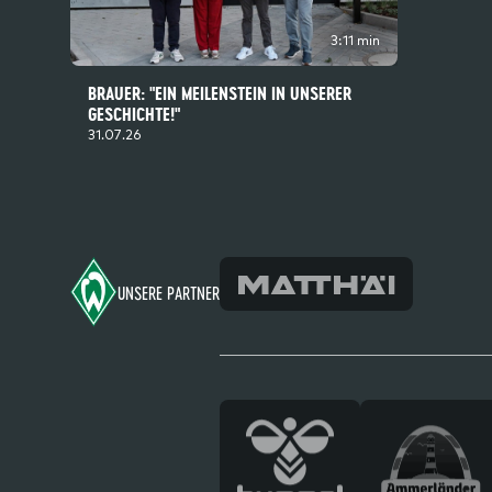
3:11 min
BRAUER: "EIN MEILENSTEIN IN UNSERER
GESCHICHTE!"
31.07.26
Footer
UNSERE PARTNER