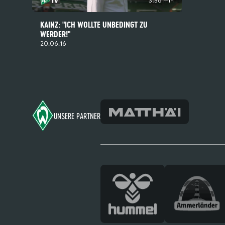
3:56 min
KAINZ: "ICH WOLLTE UNBEDINGT ZU
WERDER!"
20.06.16
Footer
UNSERE PARTNER