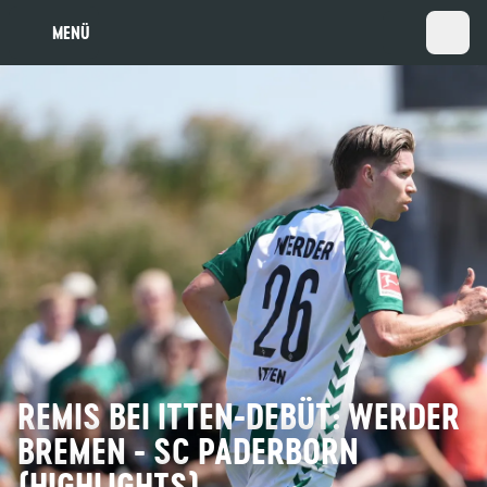
MENÜ
REMIS BEI ITTEN-DEBÜT: WERDER
BREMEN - SC PADERBORN
(HIGHLIGHTS)