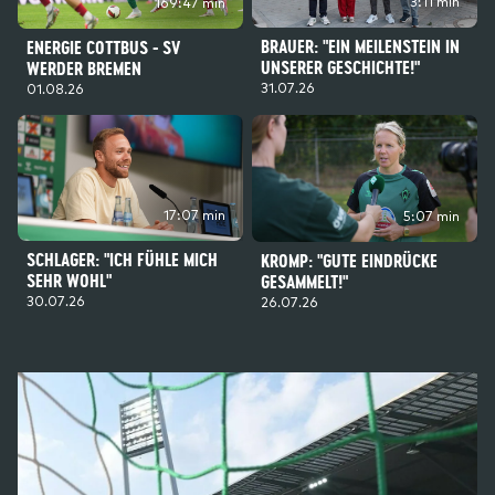
3:11 min
169:47 min
BRAUER: "EIN MEILENSTEIN IN
ENERGIE COTTBUS - SV
UNSERER GESCHICHTE!"
WERDER BREMEN
31.07.26
01.08.26
17:07 min
5:07 min
SCHLAGER: "ICH FÜHLE MICH
KROMP: "GUTE EINDRÜCKE
SEHR WOHL"
GESAMMELT!"
30.07.26
26.07.26