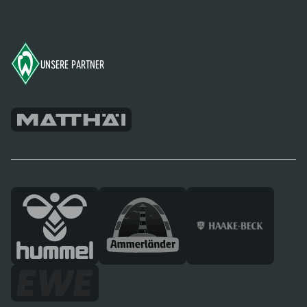
Footer
UNSERE PARTNER