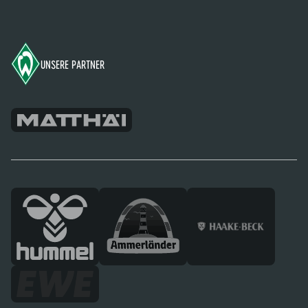
Footer
UNSERE PARTNER