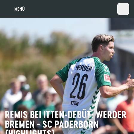
MENÜ
REMIS BEI ITTEN-DEBÜT: WERDER
BREMEN - SC PADERBORN
(HIGHLIGHTS)