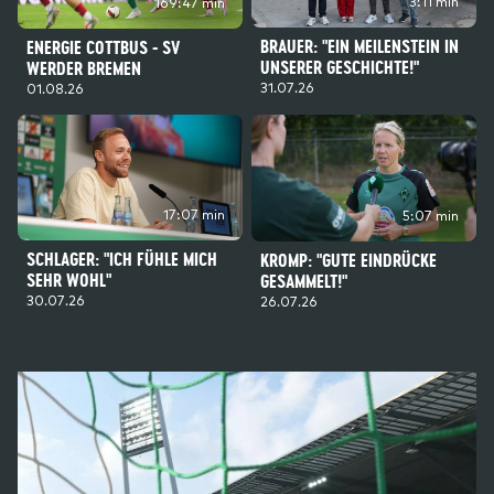
3:11 min
169:47 min
BRAUER: "EIN MEILENSTEIN IN
ENERGIE COTTBUS - SV
UNSERER GESCHICHTE!"
WERDER BREMEN
31.07.26
01.08.26
17:07 min
5:07 min
SCHLAGER: "ICH FÜHLE MICH
KROMP: "GUTE EINDRÜCKE
SEHR WOHL"
GESAMMELT!"
30.07.26
26.07.26